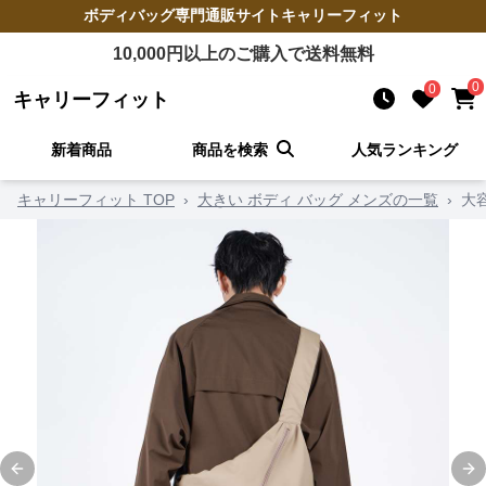
ボディバッグ
専門通販サイト
キャリーフィット
10,000
円以上のご購入で送料無料
0
0
キャリーフィット
新着商品
商品を検索
人気ランキング
キャリーフィット TOP
›
大きい ボディ バッグ メンズの一覧
›
大
Previous slide
Ne