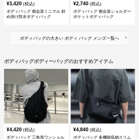
¥
3,420
¥
2,740
(税込)
(税込)
ボディバッグ 都会派ミニマル 斜
ボディバッグ 都会派ショルダー
め掛け防水ボディバッグ
ポケットボディバッグ
›
ボディバッグ
の
大きい ボディ バッグ メンズ
一覧へ
ボディバッグボディーバッグのおすすめアイテム
¥
4,420
¥
4,840
(税込)
(税込)
ボディバッグ 三角形ワンショル
ボディバッグ 多機能収納スリム