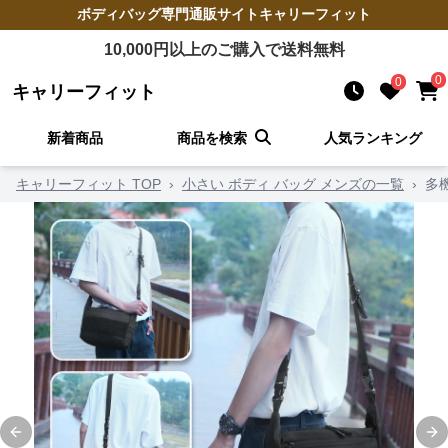
ボディバッグ
専門通販サイト
キャリーフィット
10,000
円以上のご購入で送料無料
0
0
キャリーフィット
新着商品
商品を検索
人気ランキング
キャリーフィット TOP
›
小さい ボディ バッグ メンズの一覧
›
多
Previous slide
Ne