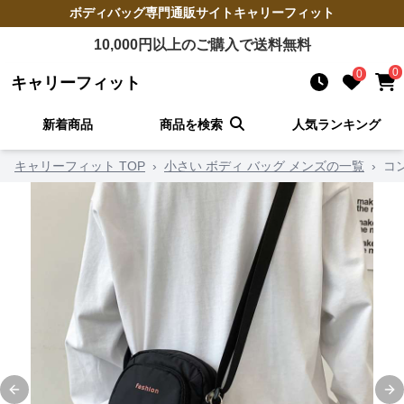
ボディバッグ
専門通販サイト
キャリーフィット
10,000
円以上のご購入で送料無料
0
0
キャリーフィット
新着商品
商品を検索
人気ランキング
キャリーフィット TOP
›
小さい ボディ バッグ メンズの一覧
›
コ
Previous slide
Ne