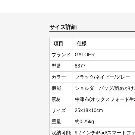
サイズ詳細
項目
仕様
ブランド
GATOER
型番
8377
カラー
ブラック/ネイビー/グレー
機能
ショルダーバッグ/斜めがけ
素材
牛津布(オックスフォード生
サイズ
25×18×10cm
重量
約0.25kg
収納可能
9.7インチiPad/スマートフ