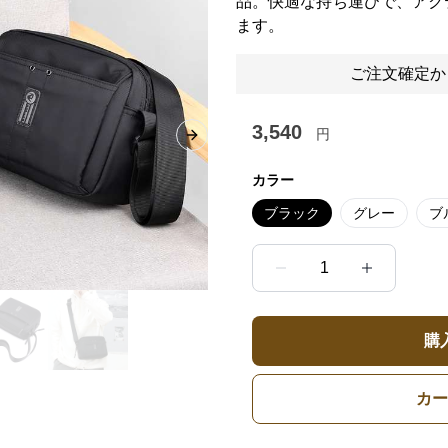
品。快適な持ち運びで、アク
ます。
ご注文確定か
3,540
円
Next slide
カラー
ブラック
グレー
ブ
1
購
カー