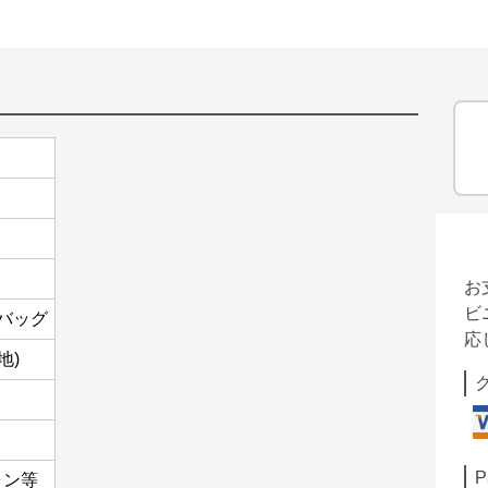
お
ビ
バッグ
応
地)
P
ォン等