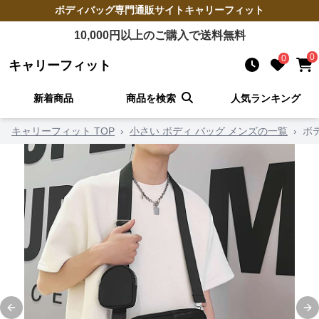
ボディバッグ
専門通販サイト
キャリーフィット
10,000
円以上のご購入で送料無料
0
0
キャリーフィット
新着商品
商品を検索
人気ランキング
キャリーフィット TOP
›
小さい ボディ バッグ メンズの一覧
›
ボ
Previous slide
Ne