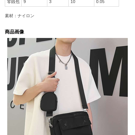
零銭包
9
3
10
0.05
素材：ナイロン
商品画像