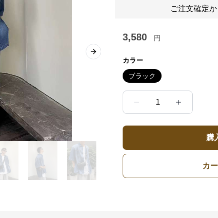
ご注文確定か
3,580
円
Next slide
カラー
ブラック
1
購
カー