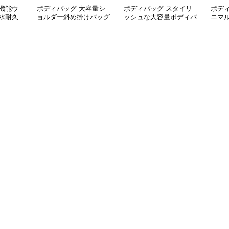
機能ウ
ボディバッグ 大容量シ
ボディバッグ スタイリ
ボデ
水耐久
ョルダー斜め掛けバッグ
ッシュな大容量ボディバ
ニマ
都会派スタイル
ッグ
ディ