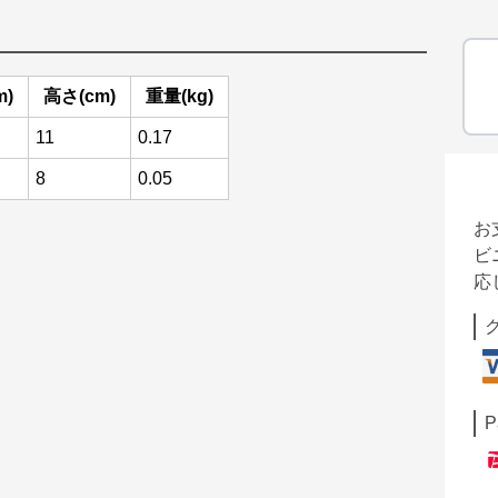
m)
高さ(cm)
重量(kg)
11
0.17
8
0.05
お
ビ
応
P