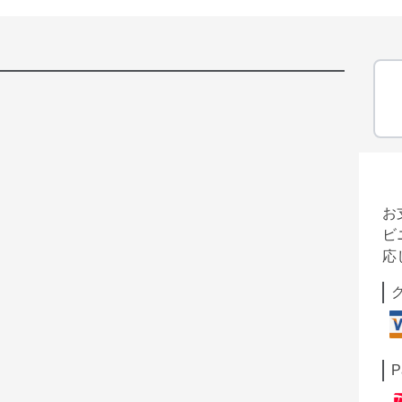
お
ビ
応
P