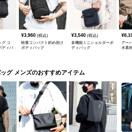
¥
3,960
¥
3,540
¥
6,1
(税込)
(税込)
グ コ
軽量コンパクト斜め掛け
多機能ミニショルダーボ
アー
ボディバ
ボディバッグ
ディバッグ
水素
バッグ メンズ
のおすすめアイテム