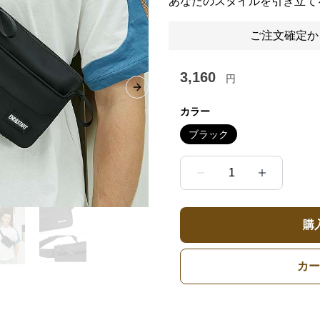
あなたのスタイルを引き立て
ご注文確定か
3,160
円
Next slide
カラー
ブラック
1
購
カー