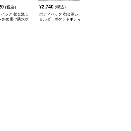
20
¥
2,740
¥
4,420
(税込)
(税込)
(税込)
ィバッグ 都会派ミ
ボディバッグ 都会派シ
ボディバッグ 都会的ス
ル 斜め掛け防水ボ
ョルダーポケットボディ
タイル 大容量斜め掛け
バッグ
バッグ
バッグ