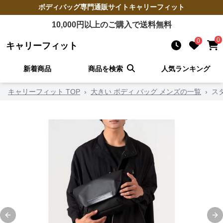
ボディバッグ
専門通販サイト
キャリーフィット
10,000
円以上のご購入で送料無料
0
0
キャリーフィット
新着商品
商品を検索
人気ランキング
キャリーフィット TOP
›
大きい ボディ バッグ メンズの一覧
›
ス
Previous slide
Ne