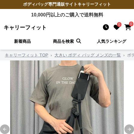
ボディバッグ
専門通販サイト
キャリーフィット
10,000
円以上のご購入で送料無料
0
0
キャリーフィット
新着商品
商品を検索
人気ランキング
キャリーフィット TOP
›
大きい ボディ バッグ メンズの一覧
›
ボ
Previous slide
Ne