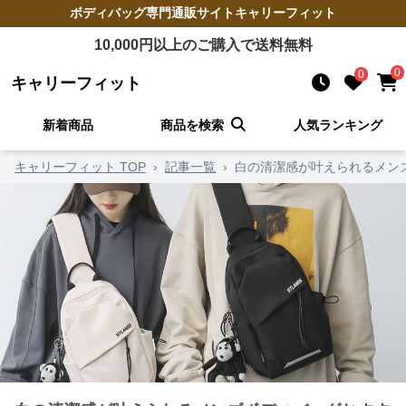
ボディバッグ
専門通販サイト
キャリーフィット
10,000
円以上のご購入で送料無料
0
0
キャリーフィット
新着商品
商品を検索
人気ランキング
キャリーフィット TOP
›
記事一覧
›
白の清潔感が叶えられるメン