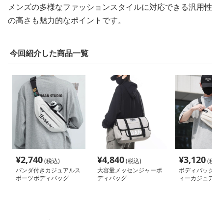
メンズの多様なファッションスタイルに対応できる汎用性
の高さも魅力的なポイントです。
今回紹介した商品一覧
¥
2,740
¥
4,840
¥
3,120
(税込)
(税込)
(税込
パンダ付きカジュアルス
大容量メッセンジャーボ
ボディバッグ 
ポーツボディバッグ
ディバッグ
ィーカジュアル
バッグ