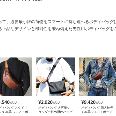
って、必要最小限の荷物をスマートに持ち運べるボディバッグ
る上品なデザインと機能性を兼ね備えた男性用ボディバッグを
3,540
¥
2,920
¥
9,420
(税込)
(税込)
(税込)
ディバッグ スタイリ
ボディバッグ 大容量シ
ボディバッグ 職人技光
シュ 本革 ウエストポ
ョルダー斜め掛けバッグ
る本革ウエストポーチ
チ
都会派スタイル