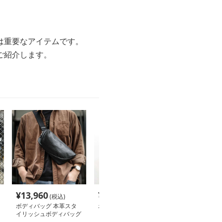
は重要なアイテムです。
ご紹介します。
¥
13,960
¥
9,840
¥
4,140
(税込)
(税込)
(税込
ボディバッグ 本革スタ
ボディバッグ コンパク
高級感漂う斜め
イリッシュボディバッグ
トウエストポーチ 本革
ィバッグ
仕様