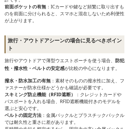
前面ポケットの有無
：ICカードや鍵など頻繁に取り出すも
のを前面に分けられると、スマホと混在しないため利便性
が上がります。
旅行・アウトドアシーンの場合に見るべきポイン
ト
旅行やアウトドアで薄型ウエストポーチを使う場合、
防犯
性・撥水性・ベルトの安定感
が比較の中心になります。
撥水・防水加工の有無
：素材そのものの撥水性に加え、フ
ァスナーが防水仕様かどうかも確認が必要です。
スキミング防止機能（RFID遮断）
：クレジットカードや
パスポートを入れる場合、RFID遮断機能付きのモデルを
選ぶと安心です。
ベルトの固定方法
：金属バックルとプラスチックバックル
では耐久性と重さに差があります。
長時間の歩行を想定するなら、固定力の高い金属バックル