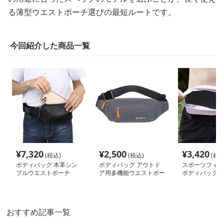
る薄型ウエストポーチ選びの最短ルートです。
今回紹介した商品一覧
¥
7,320
¥
2,500
¥
3,420
(税込)
(税込)
(税込
ボディバッグ 本革シン
ボディバッグ アウトド
スポーツフィッ
プルウエストポーチ
ア用多機能ウエストポー
ボディバッグ
チ
おすすめ記事一覧