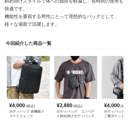
斜め掛けスタイルで体への負担を軽減し、長時間の使用も
快適です。
機能性を重視する男性にとって理想的なバッグとして、
様々な場面で活躍します。
今回紹介した商品一覧
¥
4,000
¥
2,880
¥
4,000
(税込)
(税込)
(税込
ボディバッグ 多機能ス
ボディバッグ コンパク
ボディバッグ 
マートリュック
ト斜め掛けボディバッグ
二重ポケットボ
グ