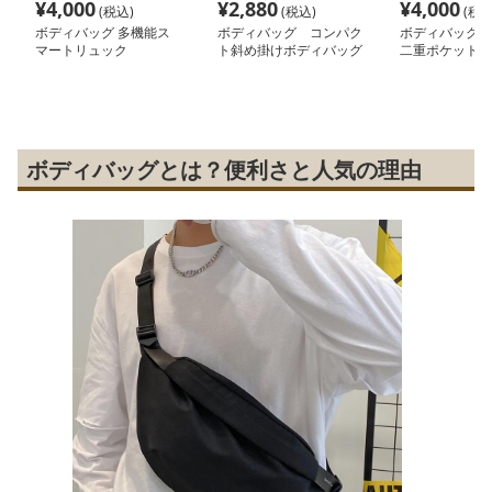
¥
4,000
¥
2,880
¥
4,000
(税込)
(税込)
(税込
ボディバッグ 多機能ス
ボディバッグ コンパク
ボディバッグ 
マートリュック
ト斜め掛けボディバッグ
二重ポケットボ
グ
ボディバッグとは？便利さと人気の理由