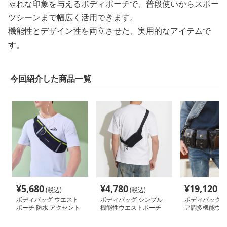
ゃれな印象を与えるボディポーチで、普段使いからスポー
ツシーンまで幅広く活用できます。
機能性とデザイン性を両立させた、実用的なアイテムで
す。
今回紹介した商品一覧
¥
5,680
¥
4,780
¥
19,120
(税込)
(税込)
(税
ボディバッグ ウエスト
ボディバッグ シンプル
ボディバッグ 
ポーチ 防水 アクセント
機能性ウエストポーチ
ア調多機能ウエ
ライン
チ