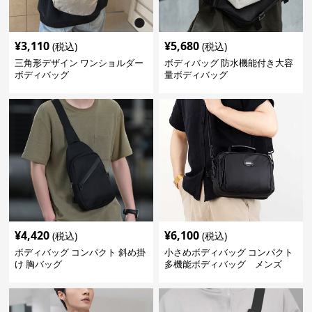
¥
3,110
¥
5,680
(税込)
(税込)
三角形デザイン ワンショルダー
ボディバッグ 防水機能付き大容
ボディバッグ
量ボディバッグ
¥
4,420
¥
6,100
(税込)
(税込)
ボディバッグ コンパクト 斜め掛
小さめボディバッグ コンパクト
け 胸バッグ
多機能ボディバッグ メンズ