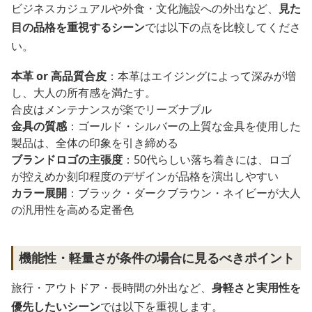
ビジネスカジュアルや外食・文化施設への外出など、
見た
目の品格を重視するシーン
では以下の点を比較してくださ
い。
本革 or 高品質合皮
：本革はエイジングによって深みが増
し、大人の所有感を満たす。
合皮はメンテナンスが楽でリーズナブル
金具の質感
：ゴールド・シルバーの上質な金具を使用した
製品は、全体の印象を引き締める
ブランドロゴの主張度
：50代らしい落ち着きには、ロゴ
が控えめか刻印程度のデザインが品格を演出しやすい
カラー展開
：ブラック・ダークブラウン・ネイビーが大人
の汎用性を高める定番色
機能性・軽量さが条件の場合に見るべきポイント
旅行・アウトドア・長時間の外出など、
身軽さと実用性を
優先したいシーン
では以下を重視します。