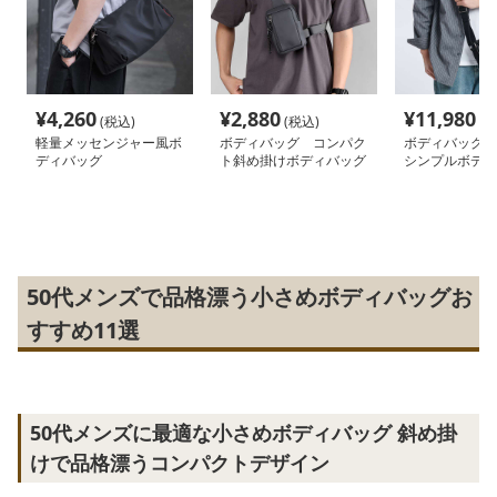
¥
4,260
¥
2,880
¥
11,980
(税込)
(税込)
(税
軽量メッセンジャー風ボ
ボディバッグ コンパク
ボディバッグ 
ディバッグ
ト斜め掛けボディバッグ
シンプルボディ
50代メンズで品格漂う小さめボディバッグお
すすめ11選
50代メンズに最適な小さめボディバッグ 斜め掛
けで品格漂うコンパクトデザイン