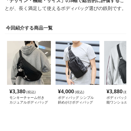
「デザイン・機能・サイズ」の3軸で総合的に評価する
こ
とが、長く満足して使えるボディバッグ選びの鉄則です。
今回紹介する商品一覧
¥
3,380
¥
4,000
¥
3,880
(税込)
(税込)
(税込
モンキーチャーム付き
ボディバッグ シンプル
ボディバッグ 
カジュアルボディバッグ
斜めがけボディバッグ
能ワンショルダ
バッグ