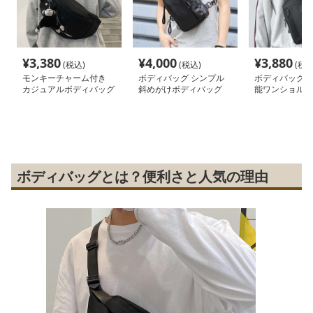
¥
3,380
¥
4,000
¥
3,880
(税込)
(税込)
(税込
モンキーチャーム付き
ボディバッグ シンプル
ボディバッグ 
カジュアルボディバッグ
斜めがけボディバッグ
能ワンショルダ
バッグ
ボディバッグとは？便利さと人気の理由